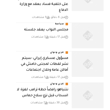
على خلفية فساد بعقد مع وزارة
الدفاع
قبل 6 دقائق
9 مشاهدات
سياسة
مجلس النواب يعقد جلسته
قبل 17 دقيقة
3 مشاهدات
عربي ودولي
مسؤول عسكري إيراني: سيتم
نشر لقطات لمجتبى خامنئي في
أماكن عامة وخلال اجتماعات
قبل 17 دقيقة
5 مشاهدات
عربي ودولي
نتنياهو رافضاً خطة ترامب لغزة: لا
انسحاب قبل نزع سلاح حماس
قبل 38 دقيقة
7 مشاهدات