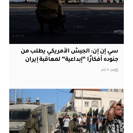
سي إن إن: الجيش الأمريكي يطلب من
جنوده أفكارًا “إبداعية” لمعاقبة إيران
قبل 6 أيام