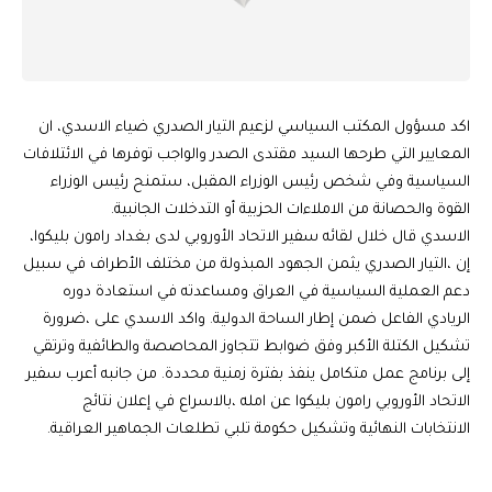
اكد مسؤول المكتب السياسي لزعيم التيار الصدري ضياء الاسدي، ان
المعايير التي طرحها السيد مقتدى الصدر والواجب توفرها في الائتلافات
السياسية وفي شخص رئيس الوزراء المقبل، ستمنح رئيس الوزراء
القوة والحصانة من الاملاءات الحزبية أو التدخلات الجانبية.
الاسدي قال خلال لقائه سفير الاتحاد الأوروبي لدى بغداد رامون بليكوا،
إن ،التيار الصدري يثمن الجهود المبذولة من مختلف الأطراف في سبيل
دعم العملية السياسية في العراق ومساعدته في استعادة دوره
الريادي الفاعل ضمن إطار الساحة الدولية. واكد الاسدي على ،ضرورة
تشكيل الكتلة الأكبر وفق ضوابط تتجاوز المحاصصة والطائفية وترتقي
إلى برنامج عمل متكامل ينفذ بفترة زمنية محددة. من جانبه أعرب سفير
الاتحاد الأوروبي رامون بليكوا عن امله ،بالاسراع في إعلان نتائج
الانتخابات النهائية وتشكيل حكومة تلبي تطلعات الجماهير العراقية.