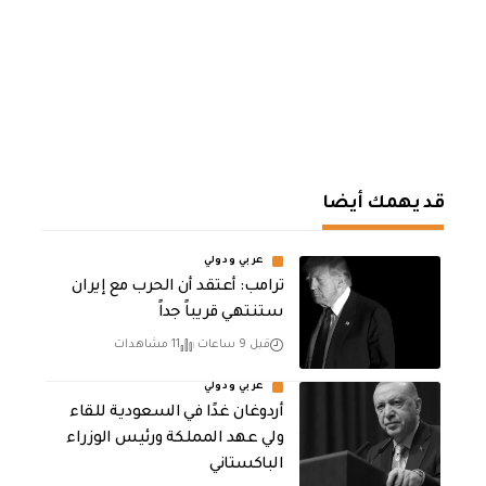
قد يهمك أيضا
عربي ودولي
‏ترامب: أعتقد أن الحرب مع إيران
ستنتهي قريباً جداً
قبل 9 ساعات
11 مشاهدات
عربي ودولي
أردوغان غدًا في السعودية للقاء
ولي عهد المملكة ورئيس الوزراء
الباكستاني