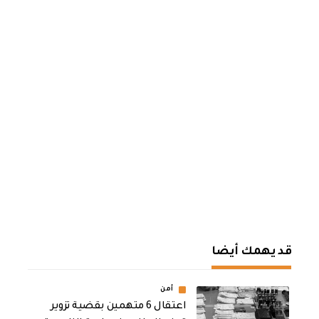
قد يهمك أيضا
أمن
اعتقال 6 متهمين بقضية تزوير