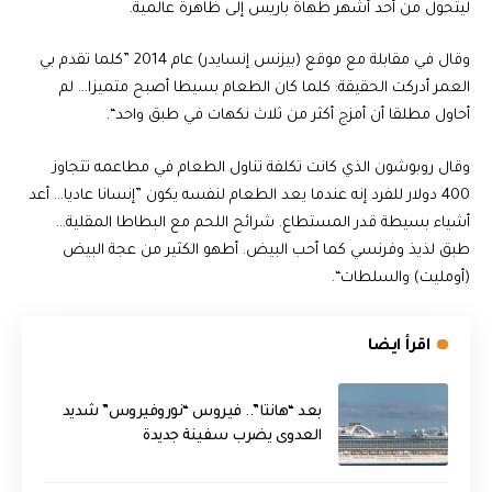
ليتحول من أحد أشهر طهاة باريس إلى ظاهرة عالمية.
وقال في مقابلة مع موقع (بيزنس إنسايدر) عام 2014 ”كلما تقدم بي
العمر أدركت الحقيقة: كلما كان الطعام بسيطا أصبح متميزا… لم
أحاول مطلقا أن أمزج أكثر من ثلاث نكهات في طبق واحد“.
وقال روبوشون الذي كانت تكلفة تناول الطعام في مطاعمه تتجاوز
400 دولار للفرد إنه عندما يعد الطعام لنفسه يكون ”إنسانا عاديا… أعد
أشياء بسيطة قدر المستطاع. شرائح اللحم مع البطاطا المقلية…
طبق لذيذ وفرنسي كما أحب البيض. أطهو الكثير من عجة البيض
(أومليت) والسلطات“.
اقرأ ايضا
بعد “هانتا”.. فيروس “نوروفيروس” شديد
العدوى يضرب سفينة جديدة