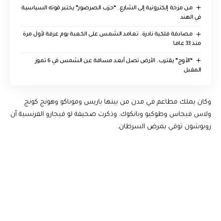
من مزحة إلكترونية إلى الشارع.. “حزب الصرصور” يختبر قوته السياسية
في الهند
مصادفة فلكية نادرة.. تعامد الشمس على الكعبة يوم عرفة لأول مرة
منذ 33 عاما
“الأوج” يقترب.. الأرض تصل أبعد مسافة عن الشمس في 6 تموز
المقبل
وكان يملك مطاعم في مدن من بينها باريس وموناكو وهونج كونج
ولاس فيجاس وطوكيو وبانكوك. وذكرت صحيفة لو فيجارو الفرنسية أن
روبوشون توفي بمرض السرطان.