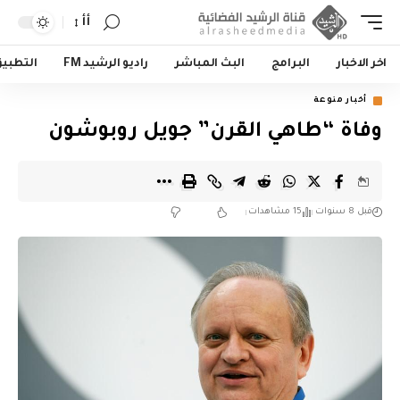
أأ
اخر الاخبار
البرامج
البث المباشر
راديو الرشيد FM
التطبي
أخبار منوعة
وفاة “طاهي القرن” جويل روبوشون
قبل 8 سنوات
15 مشاهدات