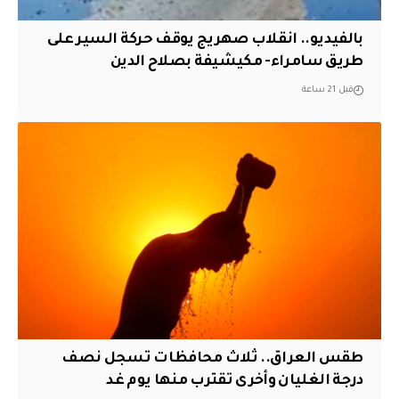
بالفيديو.. انقلاب صهريج يوقف حركة السير على
طريق سامراء- مكيشيفة بصلاح الدين
قبل 21 ساعة
طقس العراق.. ثلاث محافظات تسجل نصف
درجة الغليان وأخرى تقترب منها يوم غد