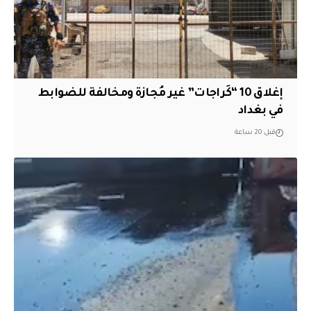
إغلاق 10 “كَراجات” غير مُجازة ومخالفة للضوابط
في بغداد
قبل 20 ساعة