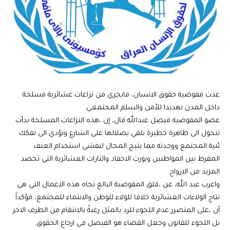
عدت مفوضية حقوق الانسان، مايجري من نزاعات عشائرية مسلحة
داخل المدن تهديدا للأمن والسلم المجتمعي.
عضو المفوضية فيصل عبدالله قال، إن ،هذه النزاعات المسلحة بدأت
تتحول الى ظاهرة خطيرة تلقي بضلالها على الشارع وتؤدي الى تفكك
بُنية المجتمع ووحدته مما يتيح المجال لتفشي استخدام العنف
المفرط بين المواطنين ويورث الاحقاد والثارات العشائرية التي تحصد
المزيد من الارواح.
واعرب عبد الله، عن ،قلق المفوضية البالغ تجاه هذه الاعمال التي هي
نتاج الولاءات العشائرية خلافا للولاء للوطن والانتماء للمجتمع، مؤكداً
أن ،على المتضرر عدم اللجوء للرد بالمثل رغبةً بالانتقام من الطرف الاخر
بل اللجوء للقانون وجعل القضاء هو الفيصل في ارجاع الحقوق.