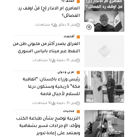
الملف 13
العامري ام الانذار (ج) مَنْ اوقف رد
الفصائل؟
قبل 8 دقائق
4 مشاهدات
أقتصاد
العراق يصدر أكثر من مليوني طن من
النفط عبر ميناء بانياس السوري
قبل 15 دقيقة
12 مشاهدات
عربي ودولي
رئيس وزراء باكستان: “اتفاقية
مكة” تاريخية وستكون درعا
للسلام لأجيال قادمة
قبل 31 دقيقة
10 مشاهدات
محليات
التربية توضح بشأن طباعة الكتب
وتؤكد: الإجراءات تسير بشفافية
ونعتمد على إعادة تدوير