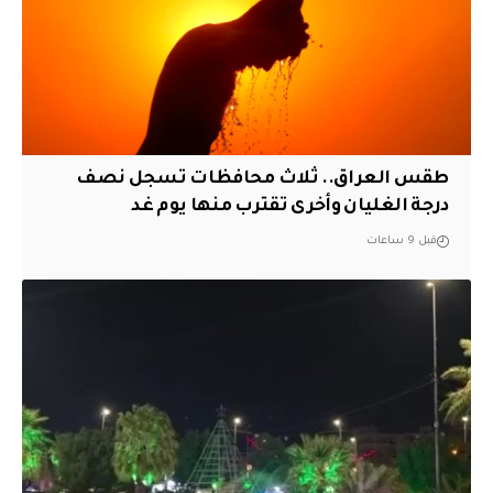
طقس العراق.. ثلاث محافظات تسجل نصف
درجة الغليان وأخرى تقترب منها يوم غد
قبل 9 ساعات