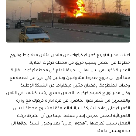
اعلنت مديرية توزيع كهرباء كركوك، عن فقدان مئتين ميغاواط وخروج
خطوط عن العمل بسبب حريق في محطة كركوك الغازية.
المديرية ذكرت في بيان لها، إن ،حريقا اندلع في محطة كركوك الغازية
مما أدى الى خروج خطوط مئة واثنين وثلاثين (كي في) عن الخدمة مع
وحدات المنظومة، وفقدان مئتين ميغاواط من الشبكة الوطنية.
وكان مدير توزيع كهرباء كركوك يالجيهن مهدي رشيد كشف، في الثامن
والعشرين من شهر تموز الماضي، عن عزم اداراة كركوك مع وزارة
الكهرباء على إعادة الشركة الايرانية المنفذة لمشروع محطة الدبس
الكهربائية للعمل لغرض إتمام عملها، فيما بين أن الشركة تركت
العمل بسبب تعرضها لـ”هجوم ارهابي” بعد وصول نسبة انجازها الى
ثلاثة وستين بالمئة.