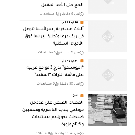
الحج حتى الأحد المقبل
قبل 9 دقائق
5 مشاهدات
عربي ودولي
آليات عسكرية إسرائيلية تتوغل
في ريف درعا وتطلق نيرانها فوق
الأحياء السكنية
قبل 21 دقيقة
5 مشاهدات
عربي ودولي
“اليونسكو” تدرج 3 مواقع عربية
على قائمة التراث “المهدد”
قبل 50 دقيقة
6 مشاهدات
أمن
القضاء: القبض على عدد من
موظفي بلدية الناصرية ومعقبين
ضبطت بحوزتهم مستندات
وأختام مزورة
قبل ساعة واحدة
11 مشاهدات