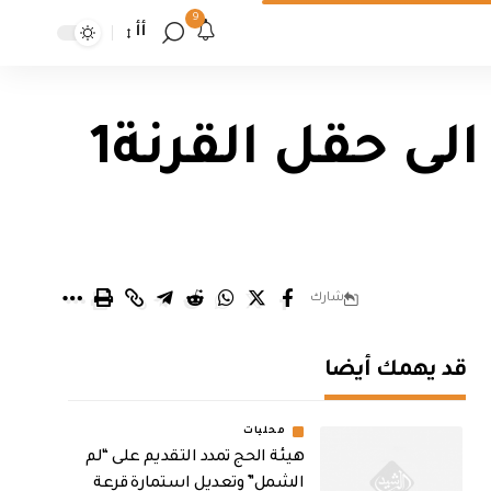
9
أأ
معتصمون يقطعون ستة طرق تؤدي الى حقل القرنة1
شارك
قد يهمك أيضا
محليات
هيئة الحج تمدد التقديم على “لم
الشمل” وتعديل استمارة قرعة