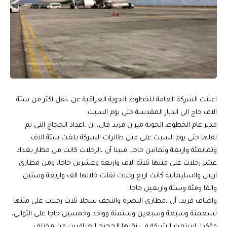
اعلنت الشركة العامة للخطوط الجوية العراقية عن ،نقل اكثر من ستة
الاف حاج الى الديار المقدسة حتى يوم السبت.
مدير عام الخطوط الجوية ميران فريد قال، ان ،اعداد الحجاج التي تم
نقلها حتى يوم السبت على متن طائرات الشركة بلغت ستة الاف
وثمانمئة واربعة وثمانين حاجا، مبينا أن ،الرحلات كانت من مطار بغداد
عشر رحلات على متنها ثلاثة الاف واربعة وعشرين حاجا، ومن مطاري
اربيل والسليمانية كانت اربع رحلات نقلت خلالها الف واربعة وستين
والفا ومئة وستة واربعين حاجا.
واضاف فريد، أن ،مطاري البصرة والنجف سجلا ثلاث رحلات على متنها
تسعمئة وسبعة وسبعين وستمئة وواحد وخمسين حاجا على التوالي،
مؤكدا ،استمرار الشركة في نقلها الحجيج العراقيين من مختلف