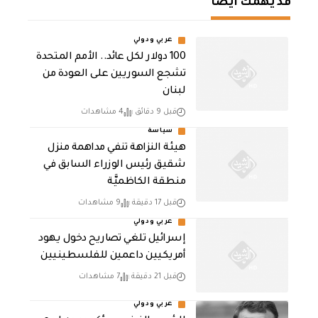
قد يهمك أيضا
عربي ودولي
100 دولار لكل عائد.. الأمم المتحدة
تشجع السوريين على العودة من
لبنان
قبل 9 دقائق
4 مشاهدات
سياسة
هيئة النزاهة تنفي مداهمة منزل
شقيق رئيس الوزراء السابق في
منطقة الكاظميَّة
قبل 17 دقيقة
9 مشاهدات
عربي ودولي
إسرائيل تلغي تصاريح دخول يهود
أمريكيين داعمين للفلسطينيين
قبل 21 دقيقة
7 مشاهدات
عربي ودولي