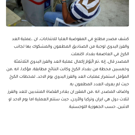
كشف مصدر مطلع في المفوضية العليا للانتخابات، ان ،عملية العد
والفرز اليدوي لوجبة من الصناديق المطعون والمشكوك بها لجانب
الكرخ في العاصمة بغداد اكتملت.
المصدر قال، إنه ،تم الْيَوْمَ إكمال عملية العد والفرز اليدوي الثلاثمئة
وخمسين محطة من بغداد الكرخ وكانت النتائج مطابقة، مؤكدا، انه ،من
المؤمل استمرار عمليات العد والفرز اليدوي يوم الاحد، لمحطات الكرخ
حيث لم يعرف العدد المطعون به.
واضاف المصدر، انه ،من المقرر ان يغادر القضاة المنتدبين للعد والفرز
لثلاث دول هي ايران وتركيا والأردن، حيث ستتم العملية اما يوم الاحد او
الاثنين، حسب الجهوزية اللوجستية.