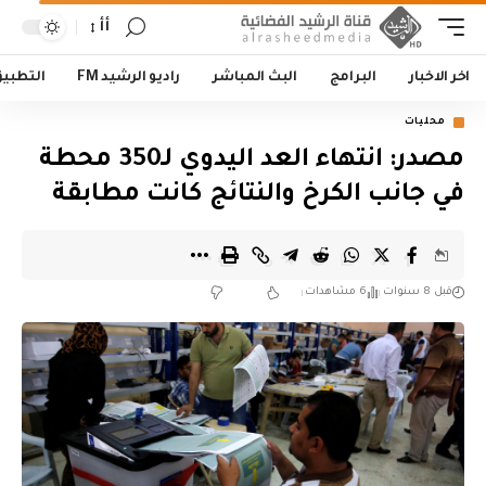
أأ
اخر الاخبار
البرامج
البث المباشر
راديو الرشيد FM
التطبي
محليات
مصدر: انتهاء العد اليدوي لـ350 محطة
في جانب الكرخ والنتائج كانت مطابقة
قبل 8 سنوات
6 مشاهدات