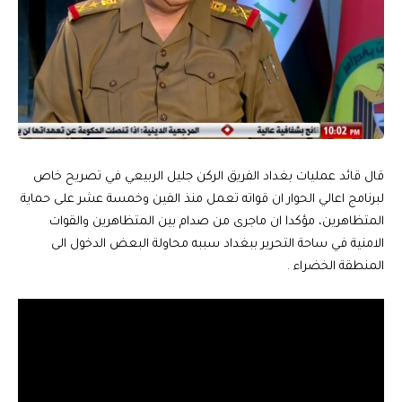
قال قائد عمليات بغداد الفريق الركن جليل الربيعي في تصريح خاص
لبرنامج اعالي الحوار ان قواته تعمل منذ الفين وخمسة عشر على حماية
المتظاهرين، مؤكدا ان ماجرى من صدام بين المتظاهرين والقوات
الامنية في ساحة التحرير ببغداد سببه محاولة البعض الدخول الى
المنطقة الخضراء .