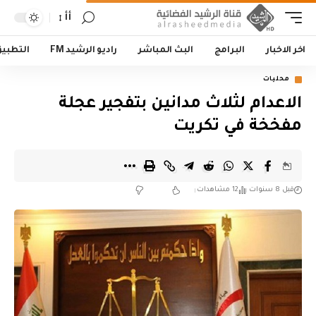
أأ
اخر الاخبار
البرامج
البث المباشر
راديو الرشيد FM
التطبي
محليات
الاعدام لثلاث مدانين بتفجير عجلة
مفخخة في تكريت
قبل 8 سنوات
12 مشاهدات