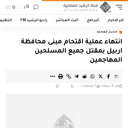
أأ
اخر الاخبار
البرامج
البث المباشر
راديو الرشيد FM
التطبي
الاخبار العاجلة
انتهاء عملية اقتحام مبنى محافظة
اربيل بمقتل جميع المسلحين
المهاجمين
قبل 8 سنوات
5 مشاهدات