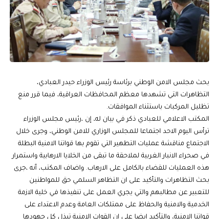
بحث مجلس الامن الوطني برئاسة رئيس الوزراء حيدر العبادي،
التظاهرات التي تشهدها معظم المحافظات العراقية، فيما قرر منع
تظليل المركبات باستثناء الموافقات.
المكتب الاعلامي للعبادي ذكر في بيان له، إن ،رئيس مجلس الوزراء
ترأس اليوم الاحد اجتماعا للمجلس الوزاري للامن الوطني، وجرى خلال
الاجتماع مناقشة عمليات التطهير التي تقوم بها قواتنا الامنية البطلة
في صحراء الانبار الغربية لملاحقة ما تبقى من الخلايا الارهابية واستمرار
هذه العمليات للقضاء بالكامل على الارهاب. واضاف المكتب، أنه ،جرى
بحث التظاهرات والتأكيد على ان التظاهر السلمي حق للمواطنين
للتعبير عن مطالبهم والتي يجري العمل على تنفيذها في خلية الازمة
الخدمية والامنية والحفاظ على ممتلكات العامة وعدم الاعتداء على
قواتنا الامنية، والتأكيد ايضا على ان القوات الامنية تبذل كل جهودها