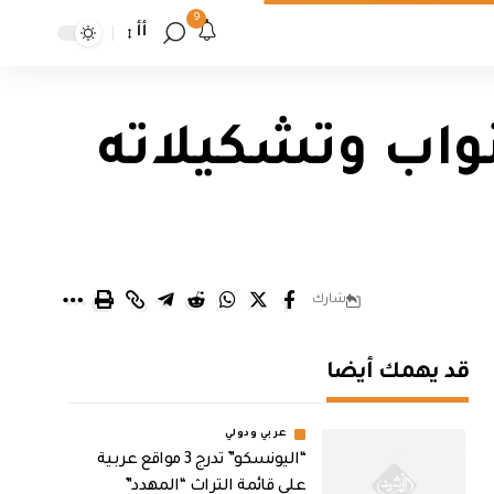
9
أأ
نواب وتشكيلاته
شارك
قد يهمك أيضا
عربي ودولي
“اليونسكو” تدرج 3 مواقع عربية
على قائمة التراث “المهدد”