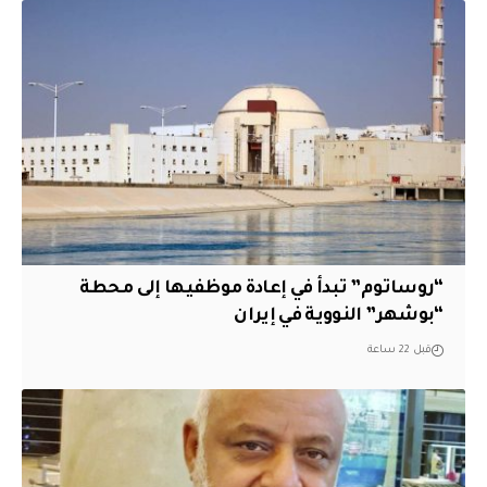
“روساتوم” تبدأ في إعادة موظفيها إلى محطة
“بوشهر” النووية في إيران
قبل 22 ساعة