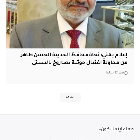
إعلام يمني: نجاة محافظ الحديدة الحسن طاهر
من محاولة اغتيال حوثية بصاروخ باليستي
قبل 22 ساعة
المزيد
معك اينما تكون..