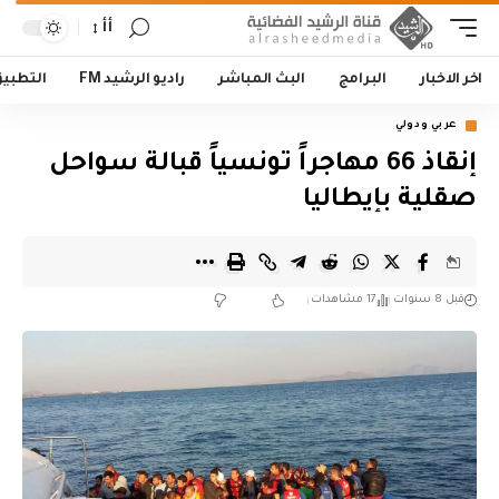
أأ
اخر الاخبار
البرامج
البث المباشر
راديو الرشيد FM
التطبي
عربي ودولي
إنقاذ 66 مهاجراً تونسياً قبالة سواحل
صقلية بإيطاليا
قبل 8 سنوات
17 مشاهدات