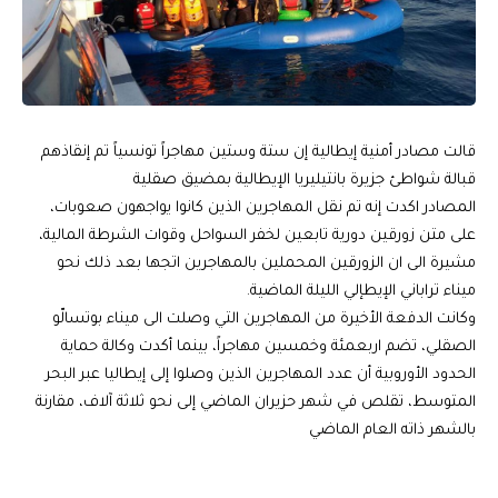
قالت مصادر أمنية إيطالية إن ستة وستين مهاجراً تونسياً تم إنقاذهم
قبالة شواطئ جزيرة بانتيليريا الإيطالية بمضيق صقلية
المصادر اكدت إنه تم نقل المهاجرين الذين كانوا يواجهون صعوبات،
على متن زورقين دورية تابعين لخفر السواحل وقوات الشرطة المالية،
مشيرة الى ان الزورقين المحملين بالمهاجرين اتجها بعد ذلك نحو
ميناء تراباني الإيطإلي الليلة الماضية.
وكانت الدفعة الأخيرة من المهاجرين التي وصلت الى ميناء بوتسالّو
الصقلي، تضم اربعمئة وخمسين مهاجراً، بينما أكدت وكالة حماية
الحدود الأوروبية أن عدد المهاجرين الذين وصلوا إلى إيطاليا عبر البحر
المتوسط، تقلص في شهر حزيران الماضي إلى نحو ثلاثة آلاف، مقارنة
بالشهر ذاته العام الماضي