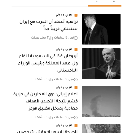
عربي ودولي
‏ترامب: أعتقد أن الحرب مع إيران
ستنتهي قريباً جداً
قبل 8 ساعات
11 مشاهدات
عربي ودولي
أردوغان غدًا في السعودية للقاء
ولي عهد المملكة ورئيس الوزراء
الباكستاني
قبل 9 ساعات
15 مشاهدات
عربي ودولي
اعلام إيراني: دوي انفجارين في جزيرة
قشم نتيجة التصدي لأهداف
معادية بمدخل مضيق هرمز
قبل 9 ساعات
15 مشاهدات
عربي ودولي
الصحة السورية: مقتل شخصين