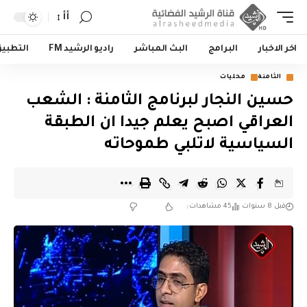
أأ
اخر الاخبار
البرامج
البث المباشر
راديو الرشيد FM
التطبي
الثامنة
محليات
حسين النجار لبرنامج الثامنة : الشعب
العراقي اصبح يعلم جيدا ان الطبقة
السياسية لاتلبي طموحاته
قبل 8 سنوات
45 مشاهدات