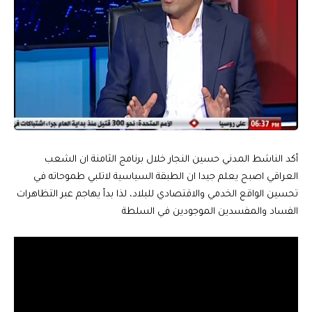
أكد الناشط المدني حسين النجار خلال برنامج الثامنة ان الشعب
العراقي اصبح يعلم جيدا ان الطبقة السياسية لاتلبي طموحاته في
تحسين الواقع الخدمي والاقتصادي للبلاد، لذا بدأ يهاجم عبر التظاهرات
الفساد والمفسدين الموجودين في السلطة