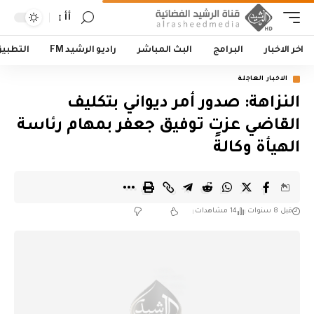
أأ
اخر الاخبار
البرامج
البث المباشر
راديو الرشيد FM
التطبي
الاخبار العاجلة
النزاهة: صدور أمر ديواني بتكليف
القاضي عزت توفيق جعفر بمهام رئاسة
الهيأة وكالةً
قبل 8 سنوات
14 مشاهدات