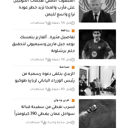
المبعوث الأممي: هجمات الحوثيين
على مأرب والمخا تزيد خطر عودة
نزاع واسع لليمن
قبل 54 دقيقة
9 مشاهدات
رياضة
تفاصيل مثيرة.. ألفاريز يتمسك
بوعد جيل مارين وسيميوني لتحقيق
حلم برشلونة
قبل 56 دقيقة
11 مشاهدات
سياسة
الزيدي يتلقى دعوة رسمية من
رئيس الوزراء الياباني لزيارة طوكيو
قبل 60 دقيقة
9 مشاهدات
عربي ودولي
تسرب نفطي من سفينة قبالة
سواحل عمان يغطي 390 كيلومتراً
قبل ساعة واحدة
11 مشاهدات