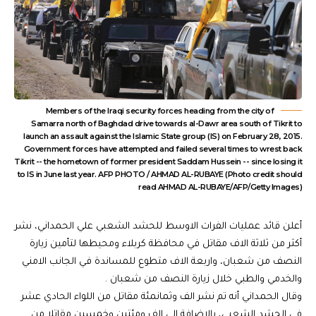
Members of the Iraqi security forces heading from the city of
Samarra north of Baghdad drive towards al-Dawr area south of Tikrit to
launch an assault against the Islamic State group (IS) on February 28, 2015.
Government forces have attempted and failed several times to wrest back
Tikrit -- the hometown of former president Saddam Hussein -- since losing it
to IS in June last year. AFP PHOTO / AHMAD AL-RUBAYE (Photo credit should
read AHMAD AL-RUBAYE/AFP/Getty Images)
أعلن قائد عمليات الفرات الاوسط للحشد الشعبي علي الحمداني، نشر
أكثر من ثلاثة الاف مقاتل في محافظة كربلاء ومحيطها لتأمين زيارة
النصف من شعبان، واربعة الاف متطوع للمساندة في الجانب الامني
والخدمي والطبي خلال زيارة النصف من شعبان .
وقال الحمداني أنه تم نشر الف وثمانمئة مقاتل من اللواء الحادي عشر
في الحشد الشعبي، بالاضافة إلى الف ومئتين وخمسين مقاتلا من