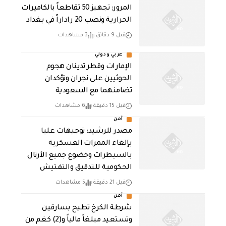
المرور: تجهيز 50 تقاطعاً بالكاميرات
الحرارية ونصب 20 راداراً في بغداد
قبل 9 دقائق
3 مشاهدات
عربي ودولي
الإمارات وقطر تدينان هجوم
الحوثيين على نجران وتؤكدان
تضامنهما مع السعودية
قبل 15 دقيقة
6 مشاهدات
أمن
مصدر للرشيد: توجيهات عليا
بإلغاء الممرات العسكرية
بالسيطرات وخضوع جميع الأرتال
الحكومية للتدقيق والتفتيش
قبل 21 دقيقة
5 مشاهدات
أمن
شرطة الكرخ تطيح بسارقين
وتستعيد مبلغاً مالياً و(2) كغم من