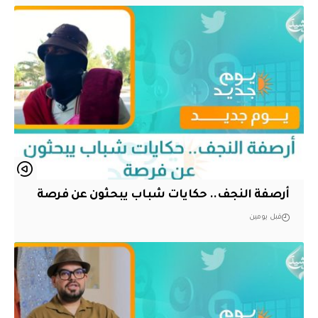
أرصفة النجف.. حكايات شباب يبحثون عن فرصة
قبل يومين