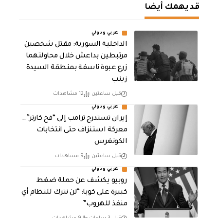
قد يهمك أيضا
عربي ودولي
الداخلية السورية: مقتل شخصين
مرتبطين بداعش خلال محاولتهما
زرع عبوة ناسفة بمنطقة السيدة
زينب
قبل ساعتين
12 مشاهدات
عربي ودولي
إيران تستدرج ترامب إلى “فخ كارتر”..
معركة استنزاف حتى انتخابات
الكونغرس
قبل ساعتين
9 مشاهدات
عربي ودولي
روبيو يكشف عن حملة ضغط
كبيرة على كوبا: “لن نترك للنظام أي
منفذ للهروب”