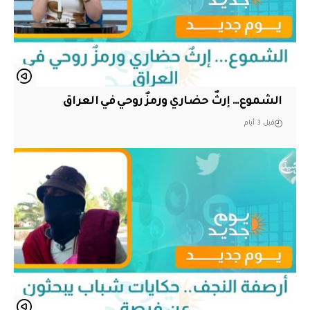
الشموع… إرثٌ حضاري ورمزٌ روحي في العراق
قبل 3 أيام