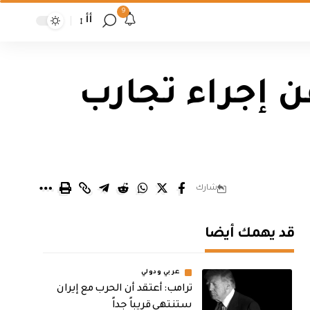
9
أأ
ن إجراء تجارب
شارك
قد يهمك أيضا
عربي ودولي
‏ترامب: أعتقد أن الحرب مع إيران
ستنتهي قريباً جداً