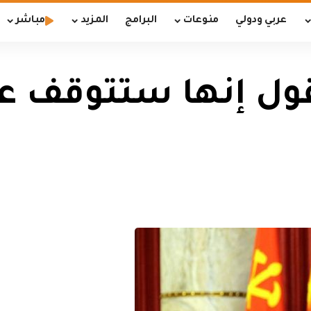
عربي ودولي
منوعات
البرامج
المزيد
مباشر
قول إنها ستتوقف ع