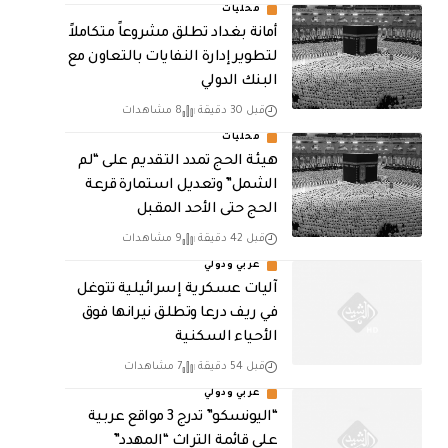
محليات
أمانة بغداد تطلق مشروعاً متكاملاً
لتطوير إدارة النفايات بالتعاون مع
البنك الدولي
قبل 30 دقيقة
8 مشاهدات
محليات
هيئة الحج تمدد التقديم على “لم
الشمل” وتعديل استمارة قرعة
الحج حتى الأحد المقبل
قبل 42 دقيقة
9 مشاهدات
عربي ودولي
آليات عسكرية إسرائيلية تتوغل
في ريف درعا وتطلق نيرانها فوق
الأحياء السكنية
قبل 54 دقيقة
7 مشاهدات
عربي ودولي
“اليونسكو” تدرج 3 مواقع عربية
على قائمة التراث “المهدد”