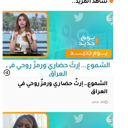
شاهد المزيد..
الشموع… إرثٌ حضاري ورمزٌ روحي في
العراق
قبل يومين