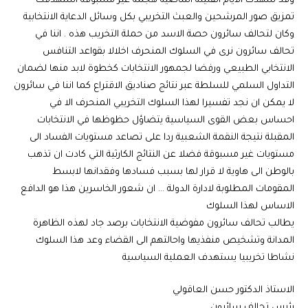
وقد شهدت الايام القليلة الماضية هجمة غير مسبوقة استهدفت
تمزيق صور المرشحين والعبث التخريبي بكل وسائل الدعاية الانتخابية
وكان لتحالف سائرون حصة الاسد من حملة التخريب هذه . اننا في
تحالف سائرون نرى في السلوك المنحرف اخلالا بقواعد التنافس
الانتخابي الطبيعي ورفضا لجمهور الانتخابات كخطوة لابد منها لضمان
التداول السلمي للسلطة عبر نتائج صناديق الاقتراع كما اننا في سائرون
لا يمكن ان نجد تفسيرا لهذا السلوك التخريبي المنحرف الا في
احساس بعض القوى السياسية يتضاؤل حظوظها في الانتخابات
المقبلة نتيجة النقمة الشعبية ردا على تصاعد مستويات الفساد الى
مستويات غير مسبوقة فضلا عن النتائج الكارثية التي كادت ان تذهب
بالوطن الى هاوية لا قرار لها بسبب فسادها وفقدانها لابسط
المقومات المطلوبة لادارة الدولة … ان شعور الخاسرين هذا هو الدافع
الاساس لهذا السلوك
يطالب تحالف سائرون مفوضية الانتخابات برصد جاد لهذه الظاهرة
المدانة وتشخيص منفذيها واحالتهم الى القضاء وعد هذا السلوك
نشاطا تخريبيا يستهدف العملية السياسية
الاستاذ الدكتور حسن العاقولي
رئيس تحالف سائرون