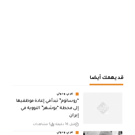
قد يهمك أيضا
عربي ودولي
“روساتوم” تبدأ في إعادة موظفيها
إلى محطة “بوشهر” النووية في
إيران
قبل 16 دقيقة
5 مشاهدات
عربي ودولي