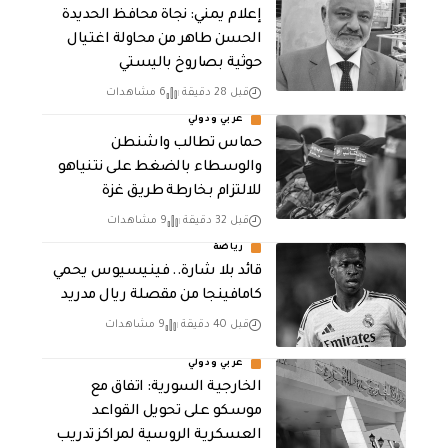
إعلام يمني: نجاة محافظ الحديدة
الحسن طاهر من محاولة اغتيال
حوثية بصاروخ باليستي
قبل 28 دقيقة
6 مشاهدات
عربي ودولي
حماس تطالب واشنطن
والوسطاء بالضغط على نتنياهو
للالتزام بخارطة طريق غزة
قبل 32 دقيقة
9 مشاهدات
رياضة
قائد بلا شارة.. فينيسيوس يحمي
كامافينجا من مقصلة ريال مدريد
قبل 40 دقيقة
9 مشاهدات
عربي ودولي
الخارجية السورية: اتفاق مع
موسكو على تحويل القواعد
العسكرية الروسية لمراكز تدريب