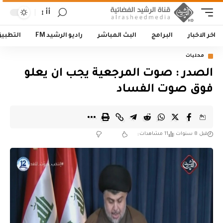
أأ
اخر الاخبار
البرامج
البث المباشر
راديو الرشيد FM
التطبي
محليات
الصدر : صوت المرجعية يجب ان يعلو
فوق صوت الفساد
قبل 8 سنوات
11 مشاهدات