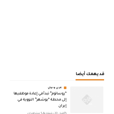
قد يهمك أيضا
عربي ودولي
“روساتوم” تبدأ في إعادة موظفيها
إلى محطة “بوشهر” النووية في
إيران
قبل 20 دقيقة
5 مشاهدات