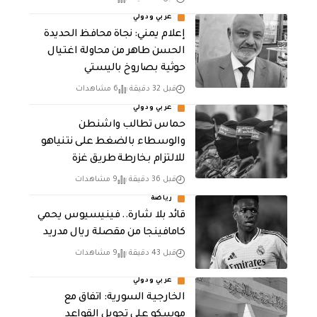
عربي ودولي
إعلام يمني: نجاة محافظ الحديدة
الحسن طاهر من محاولة اغتيال
حوثية بصاروخ باليستي
قبل 32 دقيقة
6 مشاهدات
عربي ودولي
حماس تطالب واشنطن
والوسطاء بالضغط على نتنياهو
للالتزام بخارطة طريق غزة
قبل 36 دقيقة
9 مشاهدات
رياضة
قائد بلا شارة.. فينيسيوس يحمي
كامافينجا من مقصلة ريال مدريد
قبل 43 دقيقة
9 مشاهدات
عربي ودولي
الخارجية السورية: اتفاق مع
موسكو على تحويل القواعد