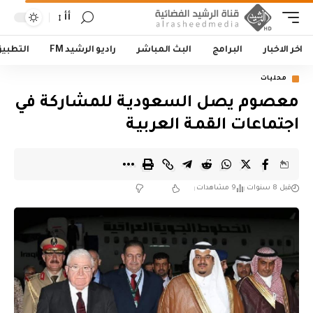
أأ
اخر الاخبار
البرامج
البث المباشر
راديو الرشيد FM
التطبي
محليات
معصوم يصل السعوديـة للمشاركة في
اجتماعات القمـة العربيـة
قبل 8 سنوات
9 مشاهدات