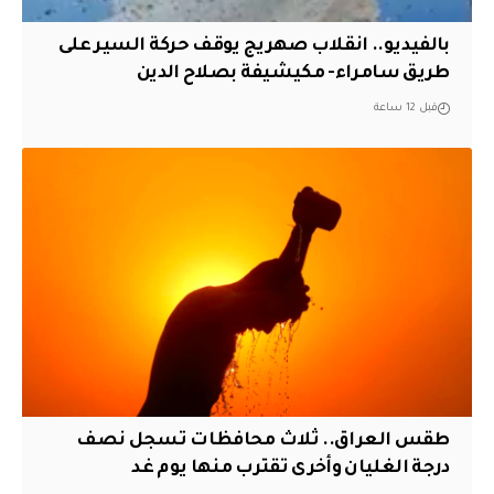
بالفيديو.. انقلاب صهريج يوقف حركة السير على
طريق سامراء- مكيشيفة بصلاح الدين
قبل 12 ساعة
طقس العراق.. ثلاث محافظات تسجل نصف
درجة الغليان وأخرى تقترب منها يوم غد