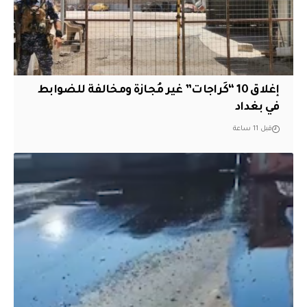
إغلاق 10 “كَراجات” غير مُجازة ومخالفة للضوابط
في بغداد
قبل 11 ساعة