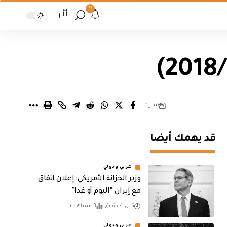
9
أأ
شارك
قد يهمك أيضا
عربي ودولي
وزير الخزانة الأمريكي: إعلان اتفاق
مع إيران “اليوم أو غدا”
قبل 4 دقائق
3 مشاهدات
عربي ودولي