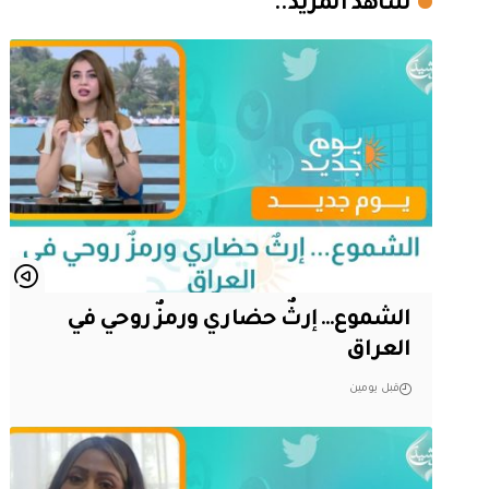
شاهد المزيد..
الشموع… إرثٌ حضاري ورمزٌ روحي في
العراق
قبل يومين