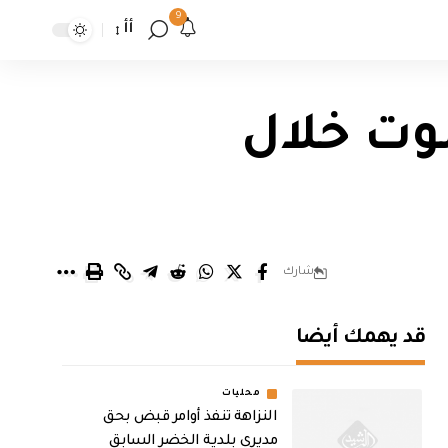
9
أأ
ت نحو 1000 الف صوت خلال
شارك
قد يهمك أيضا
محليات
النزاهة تنفذ أوامر قبض بحق
مديري بلدية الخضر السابق