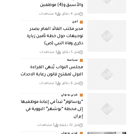
والأسبق و(4) موظفين
قبل 4 دقائق
4 مشاهدات
أمن
مدير مكتب القائد العام يصدر
توجيهات حول خطة تأمين زيارة
ذكرى وفاة النبي (ص)
قبل 5 دقائق
3 مشاهدات
سياسة
مجلس النواب يُنهي القراءة
الاولى لمقترح قانون رعاية الاحداث
قبل 6 دقائق
3 مشاهدات
عربي ودولي
“روساتوم” تبدأ في إعادة موظفيها
إلى محطة “بوشهر” النووية في
إيران
قبل 32 دقيقة
5 مشاهدات
عربي ودولي