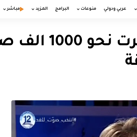
عربي ودولي
منوعات
البرامج
المزيد
مباشر
نائبة: التغيير خسر
ة