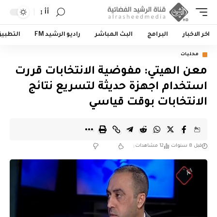
أأ
اخر الاخبار
البرامج
البث المباشر
راديو الرشيد FM
التطبي
محليات
معن الهيتي: مفوضية الانتخابات قررت
استخدام اجهزة حديثة لتسريع نتائج
الانتخابات بوقت قياسي
قبل 8 سنوات
12 مشاهدات