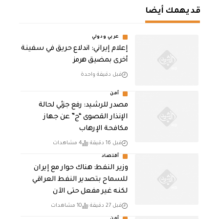
قد يهمك أيضا
عربي ودولي
إعلام إيراني: اندلاع حريق في سفينة
أخرى بمضيق هرمز
قبل دقيقة واحدة
أمن
مصدر للرشيد: رفع جزئي لحالة
الإنذار القصوى “ج” عن جهاز
مكافحة الإرهاب
قبل 16 دقيقة
4 مشاهدات
أقتصاد
وزير النفط: هناك حوار مع إيران
للسماح بتصدير النفط العراقي
لكنه غير مفعل حتى الآن
قبل 27 دقيقة
10 مشاهدات