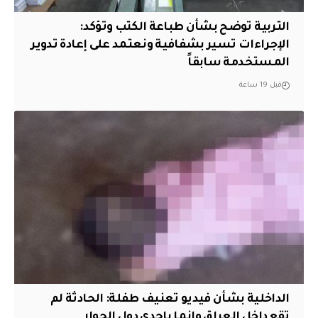
التربية توضح بشأن طباعة الكتب وتؤكد:
الإجراءات تسير بشفافية ونعتمد على إعادة تدوير
المستخدمة سابقاً
قبل 19 ساعة
الداخلية بشأن فيديو تعنيف طفلة: الحادثة لم
تقع داخل العراق وإنما بإحدى دول الجوار