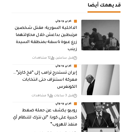
قد يهمك أيضا
عربي ودولي
الداخلية السورية: مقتل شخصين
مرتبطين بداعش خلال محاولتهما
زرع عبوة ناسفة بمنطقة السيدة
زينب
قبل ساعتين
12 مشاهدات
عربي ودولي
إيران تستدرج ترامب إلى “فخ كارتر”..
معركة استنزاف حتى انتخابات
الكونغرس
قبل 3 ساعات
9 مشاهدات
عربي ودولي
روبيو يكشف عن حملة ضغط
كبيرة على كوبا: “لن نترك للنظام أي
منفذ للهروب”