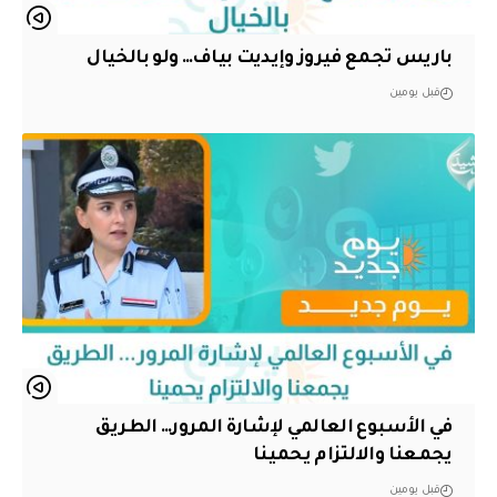
باريس تجمع فيروز وإيديت بياف… ولو بالخيال
قبل يومين
في الأسبوع العالمي لإشارة المرور… الطريق
يجمعنا والالتزام يحمينا
قبل يومين