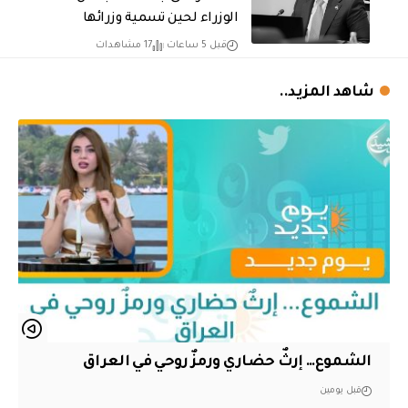
الوزراء لحين تسمية وزرائها
قبل 5 ساعات
17 مشاهدات
شاهد المزيد..
الشموع… إرثٌ حضاري ورمزٌ روحي في العراق
قبل يومين