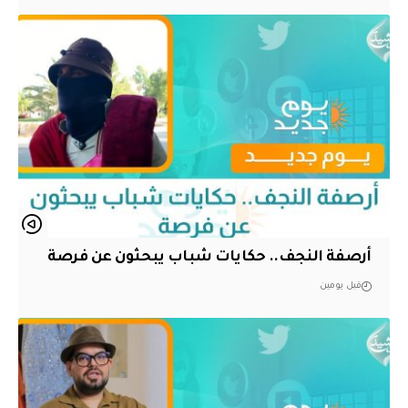
أرصفة النجف.. حكايات شباب يبحثون عن فرصة
قبل يومين