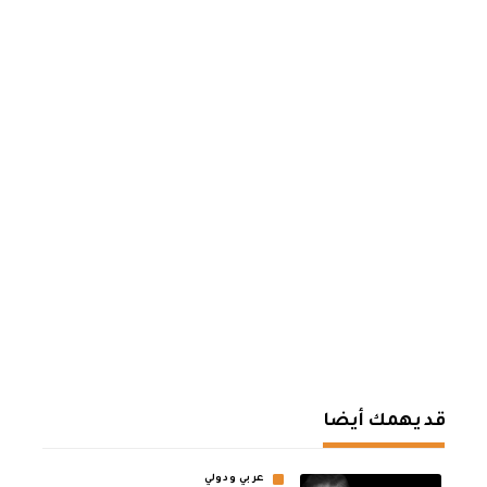
قد يهمك أيضا
عربي ودولي