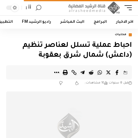
أأ
اخر الاخبار
البرامج
البث المباشر
راديو الرشيد FM
التطبي
محليات
احباط عملية تسلل لعناصر تنظيم
(داعش) شمال شرق بعقوبة
قبل 8 سنوات
10 مشاهدات