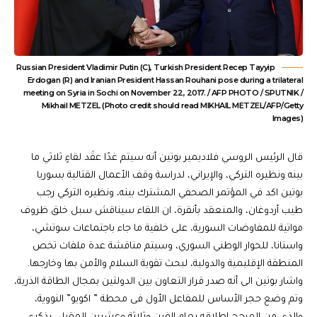
Russian President Vladimir Putin (C), Turkish President Recep Tayyip
Erdogan (R) and Iranian President Hassan Rouhani pose during a trilateral
meeting on Syria in Sochi on November 22, 2017. / AFP PHOTO / SPUTNIK /
Mikhail METZEL (Photo credit should read MIKHAIL METZEL/AFP/Getty
Images)
قال الرئيس الروسي فلاديمير بوتين أنه سيتم غدًا عقَد لقاءٍ ثلاثي ما
بينه ونظيره التركي، والإيراني، لدراسة وقف الأعمال القتالية بسوريا
بوتين اكد في المؤتمر الصحفي المشترك بينه، ونظيره التركي رجب
طيب أردوغان، والمنعقد بأنقرة، ان اللقاء سيناقش سبل خلق ظروف
مواتية للمفاوضات السورية، على خلفية ما جاء باجتماعات سوتشي،
واستانا، للحوار الوطني السوري، وسيتم مناقشة عدة ملفات تخص
المنطقة الإقليمية والدولية، لبحث تقوية السلام والأمن بها وخارجها.
واشار بوتين الى أنه صدر قرار التعاون بين الدولتين بمجال الطاقة الذرية،
وتم وضع حجر الأساس للمفاعل الأول فى محطة ” اكويو” النووية،