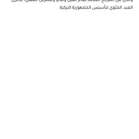
والذى من المرجح اطلاقه بعام الفين وثلاثةٍ وعشرين المقبل، بذكرى
العيد المئوي لتأسيس الجمهورية التركية.