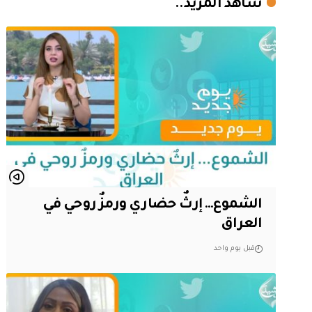
شاهد المزيد..
الشموع… إرثٌ حضاري ورمزٌ روحي في
العراق
قبل يوم واحد