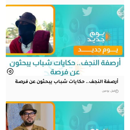
أرصفة النجف.. حكايات شباب يبحثون عن فرصة
قبل يومين