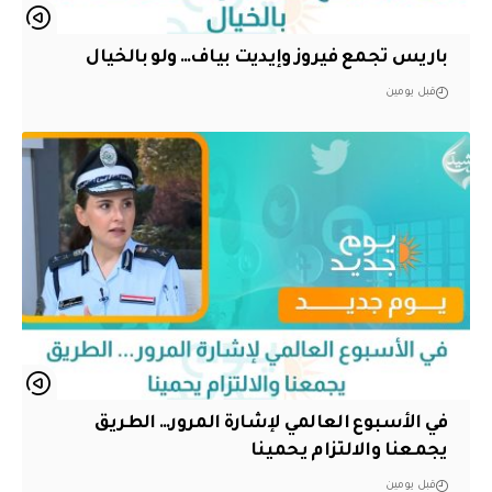
باريس تجمع فيروز وإيديت بياف… ولو بالخيال
قبل يومين
في الأسبوع العالمي لإشارة المرور… الطريق
يجمعنا والالتزام يحمينا
قبل يومين