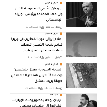
عربي ودولي
أردوغان غدًا في السعودية للقاء
ولي عهد المملكة ورئيس الوزراء
الباكستاني
قبل ساعتين
12 مشاهدات
عربي ودولي
اعلام إيراني: دوي انفجارين في جزيرة
قشم نتيجة التصدي لأهداف
معادية بمدخل مضيق هرمز
قبل ساعتين
14 مشاهدات
عربي ودولي
الصحة السورية: مقتل شخصين
وإصابة 13 اخرين بانفجار الحافلة في
جرمانا بريف دمشق
قبل 3 ساعات
11 مشاهدات
سياسة
الزيدي يوجه بحضور وكلاء الوزارات
الشاغرة الى جلسات مجلس