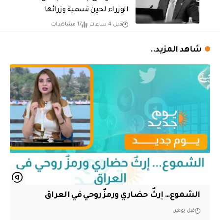
الوزراء لحين تسمية وزرائها
قبل 4 ساعات
17 مشاهدات
شاهد المزيد..
الشموع… إرثٌ حضاري ورمزٌ روحي في العراق
قبل يومين