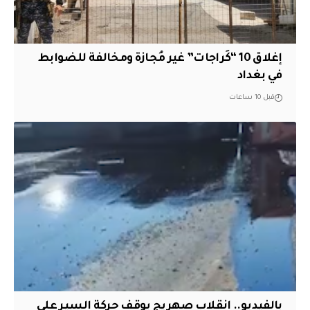
إغلاق 10 “كَراجات” غير مُجازة ومخالفة للضوابط
في بغداد
قبل 10 ساعات
بالفيديو.. انقلاب صهريج يوقف حركة السير على