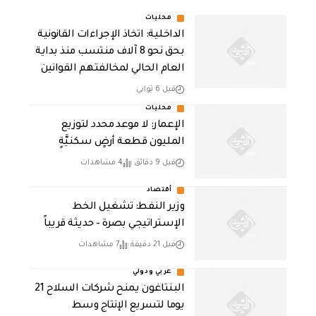
محليات
الداخلية: اتخاذ الإجراءات القانونية
بحق نحو 8 آلاف منتسب منذ بداية
العام الحالي لمخالفتهم القوانين
قبل 6 ثواني
محليات
الإعمار: لا موعد محدد لتوزيع
المليون قطعة أرضٍ سكنيَّةٍ
قبل 9 دقائق
4 مشاهدات
أقتصاد
وزير النفط: تشغيل الخط
الإستراتيجي بصرة – حديثة قريباً
قبل 21 دقيقة
7 مشاهدات
عربي ودولي
البنتاغون يمنح شركات السلاح 21
يوما لتسريع الإنتاج وسط