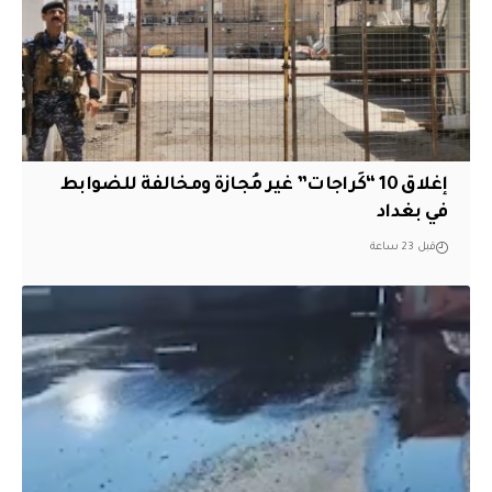
إغلاق 10 “كَراجات” غير مُجازة ومخالفة للضوابط
في بغداد
قبل 23 ساعة