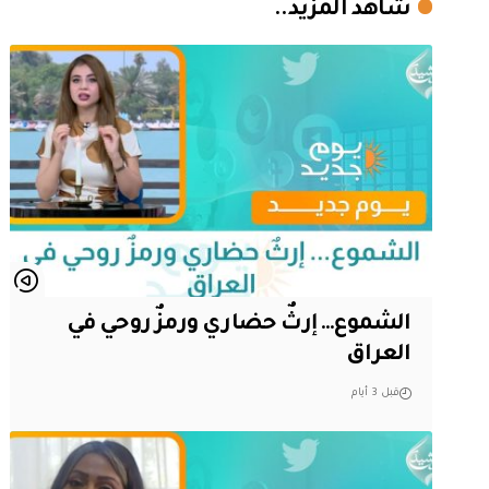
شاهد المزيد..
الشموع… إرثٌ حضاري ورمزٌ روحي في
العراق
قبل 3 أيام