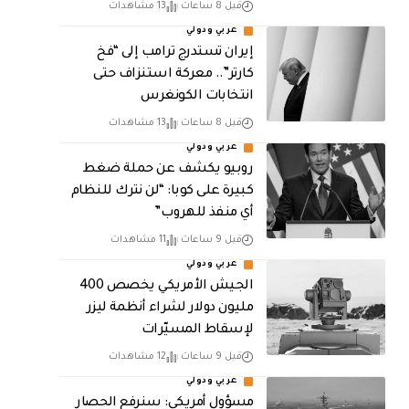
قبل 8 ساعات
13 مشاهدات
عربي ودولي
إيران تستدرج ترامب إلى “فخ
كارتر”.. معركة استنزاف حتى
انتخابات الكونغرس
قبل 8 ساعات
13 مشاهدات
عربي ودولي
روبيو يكشف عن حملة ضغط
كبيرة على كوبا: “لن نترك للنظام
أي منفذ للهروب”
قبل 9 ساعات
11 مشاهدات
عربي ودولي
الجيش الأمريكي يخصص 400
مليون دولار لشراء أنظمة ليزر
لإسقاط المسيّرات
قبل 9 ساعات
12 مشاهدات
عربي ودولي
مسؤول أمريكي: سنرفع الحصار