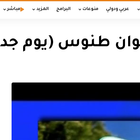
عربي ودولي
منوعات
البرامج
المزيد
مباشر
طنوس (يوم جديد 18/3/19