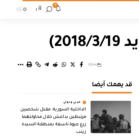
9
أأ
20)
شارك
قد يهمك أيضا
عربي ودولي
الداخلية السورية: مقتل شخصين
مرتبطين بداعش خلال محاولتهما
زرع عبوة ناسفة بمنطقة السيدة
زينب