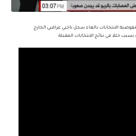
فوضية الانتخابات بالغاء سجل ناخبي عراقيي الخارج
يسبب خللا في نتائج الانتخابات المقبلة