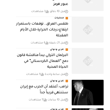
عبور هرمز
قبل 10 دقائق
3 مشاهدات
محليات
طقس العراق.. توقعات باستمرار
ارتفاع درجات الحرارة خلال الأيام
المقبلة
قبل 21 دقيقة
6 مشاهدات
عربي ودولي
البرلمان التركي يبدأ مناقشة قانون
دمج “العمال الكردستاني” في
الحياة المدنية
قبل ساعة واحدة
9 مشاهدات
عربي ودولي
‏ترامب: أعتقد أن الحرب مع إيران
ستنتهي قريباً جداً
قبل 10 ساعات
11 مشاهدات
عربي ودولي