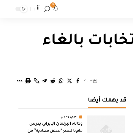
9
أأ
ابات بالغاء
شارك
قد يهمك أيضا
عربي ودولي
وكالة: البرلمان الإيراني يدرس
قانونا لمنع “سفن معادية” من