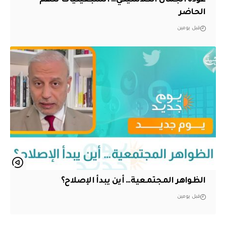
عودة الجمال الكلاسيكي… السبعينيات تلهم
الحاضر
قبل يومين
الظواهر المجتمعية… أين يبدأ الإصلاح؟
قبل يومين