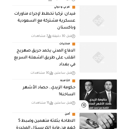
عربي ودولي
فيدان: تركيا تخطط لإجراء مناورات
عسكرية مشتركة مع السعودية
وباكستان
قبل 30 دقيقة
7 مشاهدات
محليات
الدفاع المدني يخمد حريق صهريج
انقلب على طريق الشعلة السريع
في بغداد
قبل ساعتين
30 مشاهدات
الثامنة
حكومة الزيدي.. حصاد الأشهر
الساخنة!
قبل ساعتين
15 مشاهدات
أمن
الاطاحة بثلاثة متهمين وضبط 5
كغم من مادة الكريستال المخدرة ​