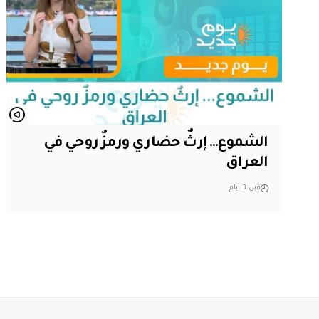
الشموع… إرثٌ حضاري ورمزٌ روحي في
العراق
قبل 3 أيام