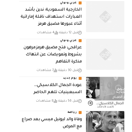
عربي ودولي
‏الخارجية السعودية: ندين بأشد
العبارات استهداف ناقلة إماراتية
أثناء عبورها مضيق هرمز
قبل 12 دقيقة
4 مشاهدات
عربي ودولي
عراقجي: فتح مضيق هرمز مرهون
بشروط وتعويضات عن انتهاك
مذكرة التفاهم
قبل 30 دقيقة
7 مشاهدات
يوم جديد
عودة الجمال الكلاسيكي…
السبعينيات تلهم الحاضر
قبل 56 دقيقة
8 مشاهدات
رياضة
وفاة والد ليونيل ميسي بعد صراع
مع المرض