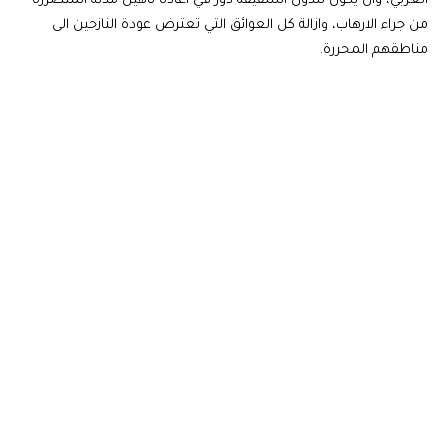
العربي، وان يكون للدول الشقيقة دورٌ في اعادة تأهيل مدنه المتضررة
من جراء الارهاب، وازالة كل العوائق التي تعترض عودة النازحين الى
مناطقهم المحررة.