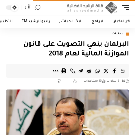
أأ
اخر الاخبار
البرامج
البث المباشر
راديو الرشيد FM
التطبي
محليات
البرلمان ينهي التصويت على قانون
الموازنة المالية لعام 2018
قبل 8 سنوات
15 مشاهدات