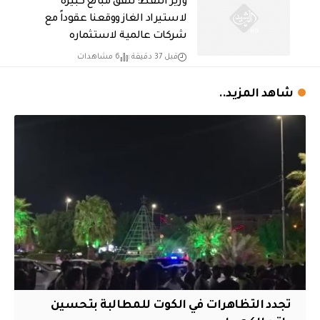
وزير النفط: ننفق مبالغ كبيرة
لاستيراد الغاز ووقعنا عقوداً مع
شركات عالمية لاستثماره
قبل 37 دقيقة
6 مشاهدات
شاهد المزيد..
تجدد التظاهرات في الكوت للمطالبة بتحسين