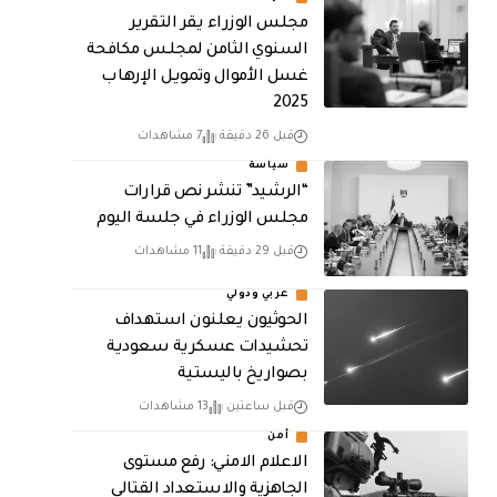
مجلس الوزراء يقر التقرير
السنوي الثامن لمجلـس مكافحة
غسل الأموال وتمويـل الإرهـاب
2025
قبل 26 دقيقة
7 مشاهدات
سياسة
“الرشيد” تنشر نص قرارات
مجلس الوزراء في جلسة اليوم
قبل 29 دقيقة
11 مشاهدات
عربي ودولي
الحوثيون يعلنون استهداف
تحشيدات عسكرية سعودية
بصواريخ باليستية
قبل ساعتين
13 مشاهدات
أمن
الاعلام الامني: رفع مستوى
الجاهزية والاستعداد القتالي