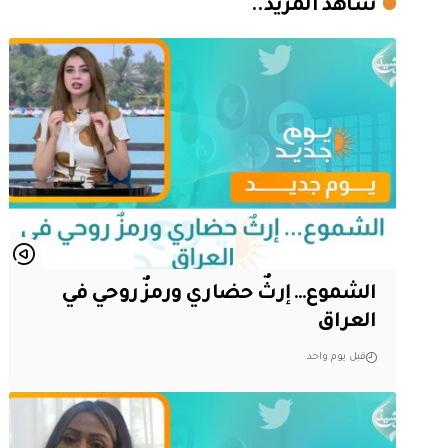
شاهد المزيد..
الشموع… إرثٌ حضاري ورمزٌ روحي في
العراق
قبل يوم واحد