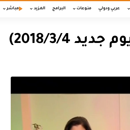
عربي ودولي
منوعات
البرامج
المزيد
مباشر
د 2018/3/4)